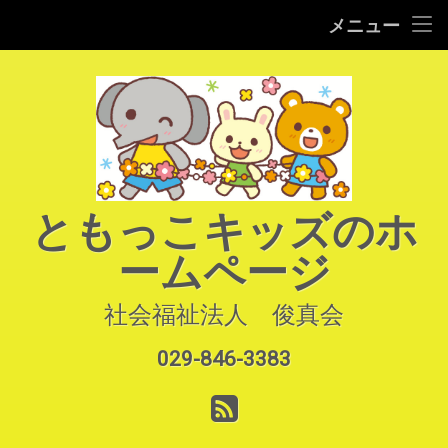
HOME
メニュー
コ
ご案内
ン
テ
園での生活
ン
ツ
へ
よくあるご質問
ス
キ
アクセス
ともっこキッズのホ
ッ
プ
ームページ
お知らせ
お問い合わせ
社会福祉法人　俊真会
029-846-3383
サイトマップ
電話番号:
RSS