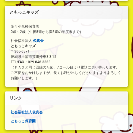
ともっこキッズ
認可小規模保育園
0歳～2歳（生後8週から満3歳の年度末まで）
社会福祉法人
俊真会
ともっこキッズ
〒300-0871
茨城県土浦市荒川沖東3-3-15
TEL/FAX：029-846-3383
（ＦＡＸと同じ回線のため、7コール目より電話に切り替わります。
ご不便をおかけしますが、長くお呼び出しくださいますようよろしく
お願いします。）
リンク
社会福祉法人俊真会
ともっこ保育園