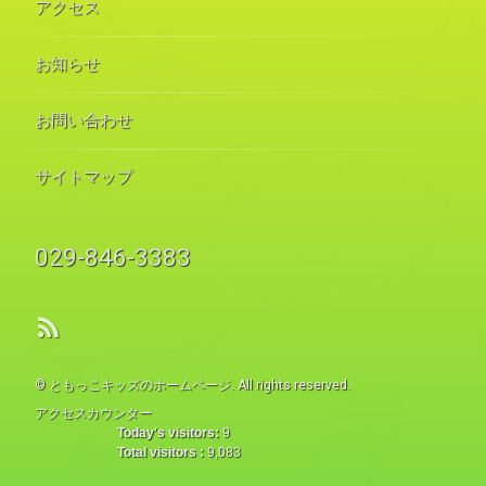
アクセス
お知らせ
お問い合わせ
サイトマップ
電話番号:
029-846-3383
RSS
© ともっこキッズのホームページ. All rights reserved.
アクセスカウンター
Today's visitors:
9
Total visitors :
9,083