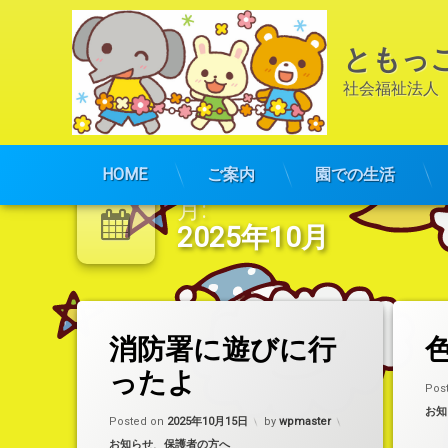
ともっ
社会福祉法人
コ
ン
HOME
ご案内
園での生活
テ
月:
ン
2025年10月
ツ
へ
ス
キ
ッ
(消防署に遊びに行ったよ)
コメントをどうぞ
タ
プ
消防署に遊びに行
グ
消防署
ったよ
Pos
消防車
カテ
お知
Posted on
2025年10月15日
by
wpmaster
カテゴリー:
お知らせ
、
保護者の方へ