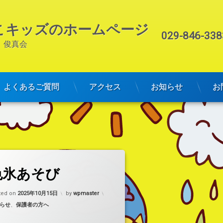
こキッズのホームページ
電話番号:
029-846-338
　俊真会
よくあるご質問
アクセス
お知らせ
お
(色氷あそび)
コメントをどうぞ
色氷あそび
ted on
2025年10月15日
by
wpmaster
ゴリー:
らせ
、
保護者の方へ