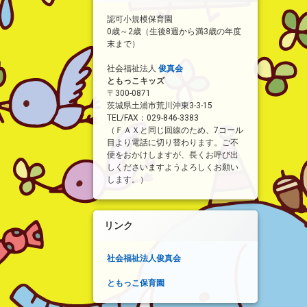
認可小規模保育園
0歳～2歳（生後8週から満3歳の年度
末まで）
社会福祉法人
俊真会
ともっこキッズ
〒300-0871
茨城県土浦市荒川沖東3-3-15
TEL/FAX：029-846-3383
（ＦＡＸと同じ回線のため、7コール
目より電話に切り替わります。ご不
便をおかけしますが、長くお呼び出
しくださいますようよろしくお願い
します。）
リンク
社会福祉法人俊真会
ともっこ保育園