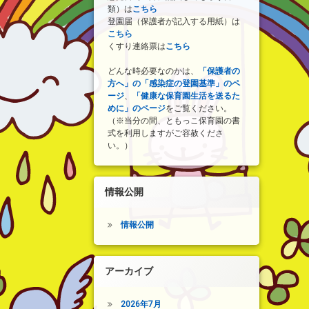
類）は
こちら
登園届（保護者が記入する用紙）は
こちら
くすり連絡票は
こちら
どんな時必要なのかは、
「保護者の
方へ」の「感染症の登園基準」のペ
ージ
、
「健康な保育園生活を送るた
めに」のページ
をご覧ください。
（※当分の間、ともっこ保育園の書
式を利用しますがご容赦くださ
い。）
情報公開
情報公開
アーカイブ
2026年7月