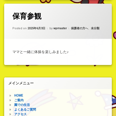
い
運
タ
動)
保育参観
コ
グ
メ
保
ン
育
ト
カテゴリー:
Posted on
2025年6月3日
by
wpmaster
保護者の方へ
、
未分類
参
を
観
ど
う
ぞ
(保
ママと一緒に体操を楽しみました♪
育
参
観)
メインメニュー
HOME
ご案内
園での生活
よくあるご質問
アクセス