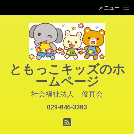
HOME
メニュー
コ
ご案内
ン
テ
園での生活
ン
ツ
へ
よくあるご質問
ス
キ
アクセス
ともっこキッズのホ
ッ
プ
ームページ
お知らせ
お問い合わせ
社会福祉法人　俊真会
029-846-3383
サイトマップ
電話番号:
RSS