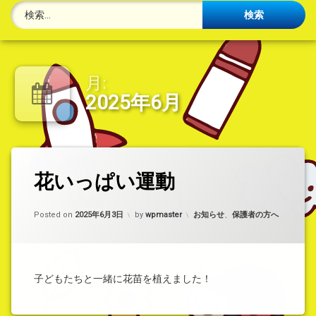
検索:
月:
2025年6月
タ
花いっぱい運動
コ
グ
メ
花
ン
い
ト
カテゴリー:
Posted on
2025年6月3日
by
wpmaster
お知らせ
、
保護者の方へ
っ
を
ぱ
ど
い
う
運
ぞ
(花
動
子どもたちと一緒に花苗を植えました！
い
っ
ぱ