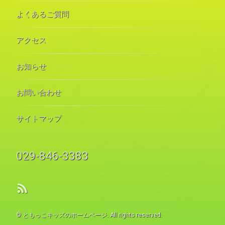
よくあるご質問
アクセス
お知らせ
お問い合わせ
サイトマップ
電話番号:
029-846-3383
RSS
© ともっこキッズのホームページ. All rights reserved.