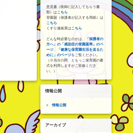
意見書（医師に記入してもらう書
類）は
こちら
登園届（保護者が記入する用紙）は
こちら
くすり連絡票は
こちら
どんな時必要なのかは、
「保護者の
方へ」の「感染症の登園基準」のペ
ージ
、
「健康な保育園生活を送るた
めに」のページ
をご覧ください。
（※当分の間、ともっこ保育園の書
式を利用しますがご容赦くださ
い。）
情報公開
情報公開
アーカイブ