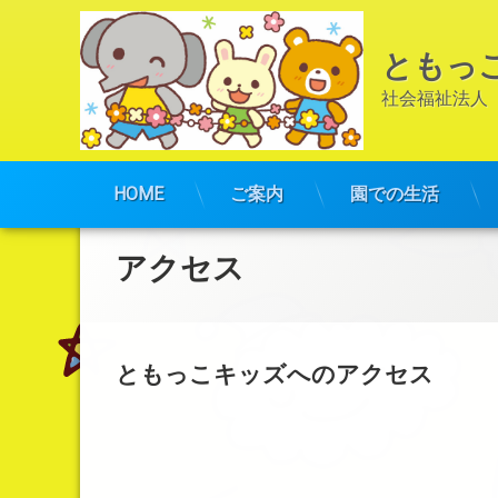
ともっ
社会福祉法人
HOME
ご案内
園での生活
コ
ン
テ
アクセス
ン
ツ
へ
ス
キ
ともっこキッズへのアクセス
ッ
プ