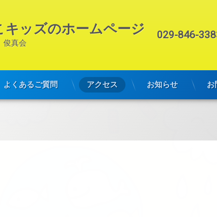
こキッズのホームページ
電話番号:
029-846-338
　俊真会
よくあるご質問
アクセス
お知らせ
お