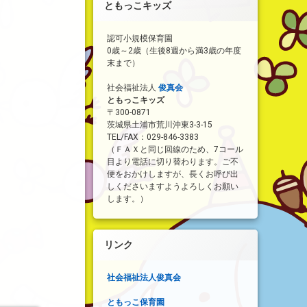
ともっこキッズ
認可小規模保育園
0歳～2歳（生後8週から満3歳の年度
末まで）
社会福祉法人
俊真会
ともっこキッズ
〒300-0871
茨城県土浦市荒川沖東3-3-15
TEL/FAX：029-846-3383
（ＦＡＸと同じ回線のため、7コール
目より電話に切り替わります。ご不
便をおかけしますが、長くお呼び出
しくださいますようよろしくお願い
します。）
リンク
社会福祉法人俊真会
ともっこ保育園