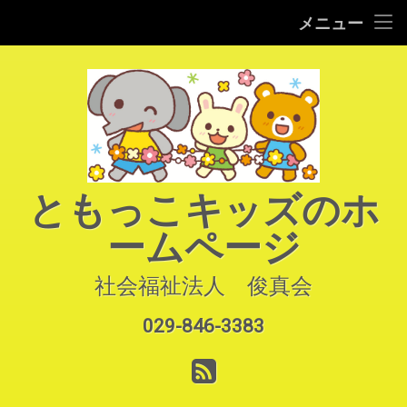
HOME
メニュー
コ
ご案内
ン
テ
園での生活
ン
ツ
へ
よくあるご質問
ス
キ
アクセス
ともっこキッズのホ
ッ
プ
ームページ
お知らせ
お問い合わせ
社会福祉法人　俊真会
029-846-3383
サイトマップ
電話番号:
RSS