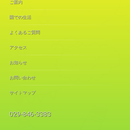
ご案内
園での生活
よくあるご質問
アクセス
お知らせ
お問い合わせ
サイトマップ
電話番号:
029-846-3383