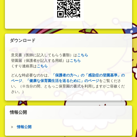
ダウンロード
意見書（医師に記入してもらう書類）は
こちら
登園届（保護者が記入する用紙）は
こちら
くすり連絡票は
こちら
どんな時必要なのかは、
「保護者の方へ」の「感染症の登園基準」の
ページ
、
「健康な保育園生活を送るために」のページ
をご覧くださ
い。（※当分の間、ともっこ保育園の書式を利用しますがご容赦くだ
さい。）
情報公開
情報公開