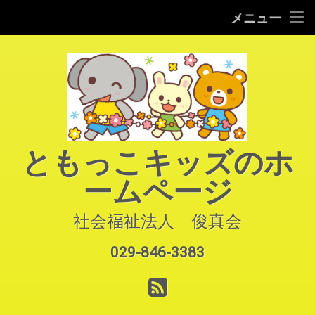
HOME
メニュー
コ
ご案内
ン
テ
園での生活
ン
ツ
へ
よくあるご質問
ス
キ
アクセス
ともっこキッズのホ
ッ
プ
ームページ
お知らせ
お問い合わせ
社会福祉法人　俊真会
029-846-3383
サイトマップ
電話番号:
RSS