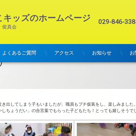
こキッズのホームページ
電話番号:
029-846-338
　俊真会
よくあるご質問
アクセス
お知らせ
お
♡
泣き出してしまう子もいましたが、職員もプチ仮装をし、楽しみました
かしちょうだい」の合言葉でもらった子どもたち！とっても嬉しそうで