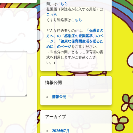
類）は
こちら
登園届（保護者が記入する用紙）は
こちら
くすり連絡票は
こちら
どんな時必要なのかは、
「保護者の
方へ」の「感染症の登園基準」のペ
ージ
、
「健康な保育園生活を送るた
めに」のページ
をご覧ください。
（※当分の間、ともっこ保育園の書
式を利用しますがご容赦くださ
い。）
情報公開
情報公開
アーカイブ
2026年7月