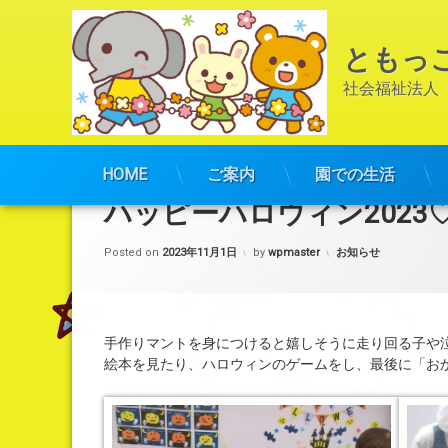
ともっ
社会福祉法人
コ
ン
HOME
ご案内
園での生活
テ
ハッピーハロウィン2023
ン
ツ
カテゴリー:
Posted on
2023年11月1日
by
wpmaster
お知らせ
へ
ス
キ
ッ
プ
手作りマントを身につけると嬉しそうに走り回る子や
絵本を見たり、ハロウィンのゲームをし、最後に「お