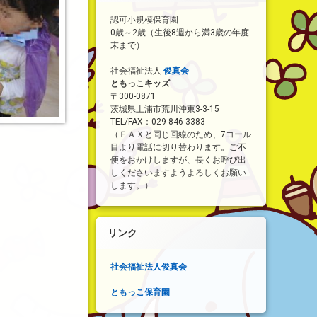
認可小規模保育園
0歳～2歳（生後8週から満3歳の年度
末まで）
社会福祉法人
俊真会
ともっこキッズ
〒300-0871
茨城県土浦市荒川沖東3-3-15
TEL/FAX：029-846-3383
（ＦＡＸと同じ回線のため、7コール
目より電話に切り替わります。ご不
便をおかけしますが、長くお呼び出
しくださいますようよろしくお願い
します。）
リンク
社会福祉法人俊真会
ともっこ保育園