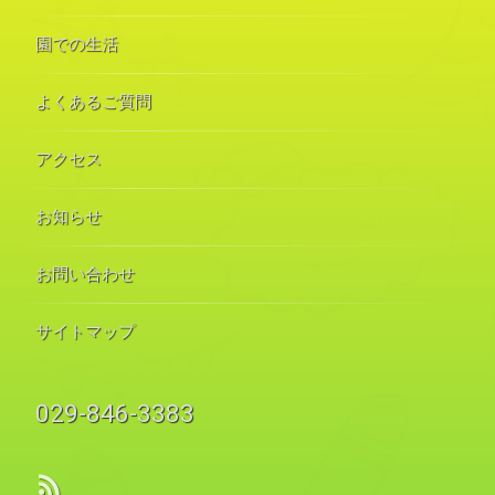
園での生活
よくあるご質問
アクセス
お知らせ
お問い合わせ
サイトマップ
電話番号:
029-846-3383
RSS