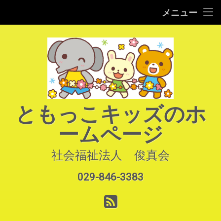
HOME
メニュー
コ
ご案内
ン
テ
園での生活
ン
ツ
へ
よくあるご質問
ス
キ
アクセス
ともっこキッズのホ
ッ
プ
ームページ
お知らせ
お問い合わせ
社会福祉法人　俊真会
029-846-3383
サイトマップ
電話番号:
RSS