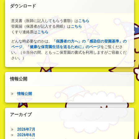
ダウンロード
意見書（医師に記入してもらう書類）は
こちら
登園届（保護者が記入する用紙）は
こちら
くすり連絡票は
こちら
どんな時必要なのかは、
「保護者の方へ」の「感染症の登園基準」の
ページ
、
「健康な保育園生活を送るために」のページ
をご覧くださ
い。（※当分の間、ともっこ保育園の書式を利用しますがご容赦くだ
さい。）
情報公開
情報公開
アーカイブ
2026年7月
2026年6月