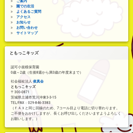
ご案内
園での生活
よくあるご質問
アクセス
お知らせ
お問い合わせ
サイトマップ
ともっこキッズ
認可小規模保育園
0歳～2歳（生後8週から満3歳の年度末まで）
社会福祉法人
俊真会
ともっこキッズ
〒300-0871
茨城県土浦市荒川沖東3-3-15
TEL/FAX：029-846-3383
（ＦＡＸと同じ回線のため、7コール目より電話に切り替わります。
ご不便をおかけしますが、長くお呼び出しくださいますようよろしく
お願いします。）