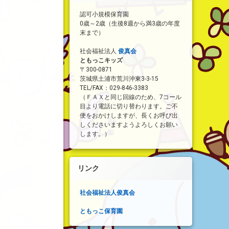
認可小規模保育園
0歳～2歳（生後8週から満3歳の年度
末まで）
社会福祉法人
俊真会
ともっこキッズ
〒300-0871
茨城県土浦市荒川沖東3-3-15
TEL/FAX：029-846-3383
（ＦＡＸと同じ回線のため、7コール
目より電話に切り替わります。ご不
便をおかけしますが、長くお呼び出
しくださいますようよろしくお願い
します。）
リンク
社会福祉法人俊真会
ともっこ保育園