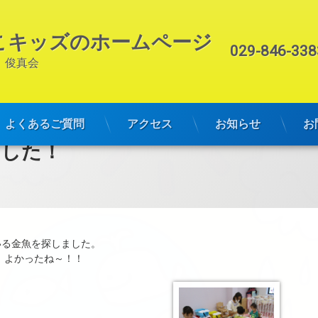
こキッズのホームページ
電話番号:
029-846-338
　俊真会
よくあるご質問
アクセス
お知らせ
お
ました！
いる金魚を探しました。
！よかったね～！！