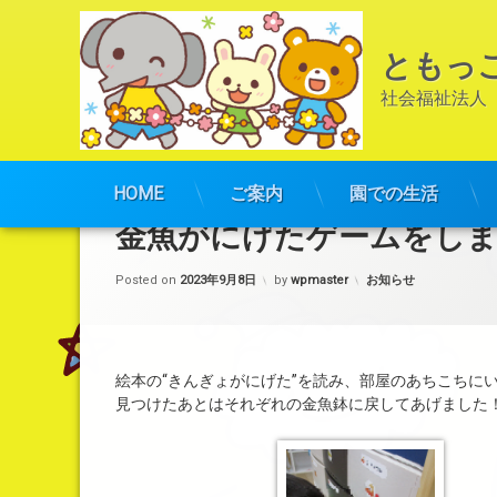
ともっ
社会福祉法人
コ
ン
HOME
ご案内
園での生活
テ
金魚がにげたゲームをし
ン
ツ
カテゴリー:
Posted on
2023年9月8日
by
wpmaster
お知らせ
へ
ス
キ
ッ
プ
絵本の“きんぎょがにげた”を読み、部屋のあちこちに
見つけたあとはそれぞれの金魚鉢に戻してあげました