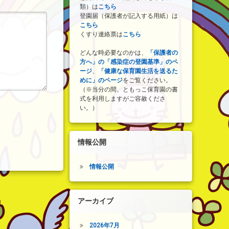
類）は
こちら
登園届（保護者が記入する用紙）は
こちら
くすり連絡票は
こちら
どんな時必要なのかは、
「保護者の
方へ」の「感染症の登園基準」のペ
ージ
、
「健康な保育園生活を送るた
めに」のページ
をご覧ください。
（※当分の間、ともっこ保育園の書
式を利用しますがご容赦くださ
い。）
情報公開
情報公開
アーカイブ
2026年7月