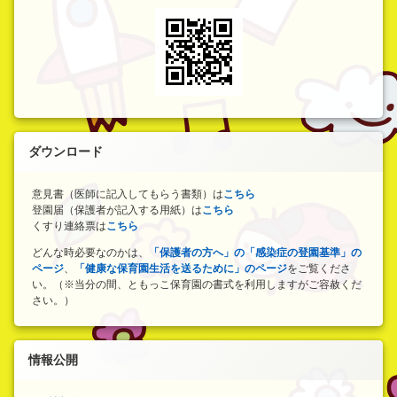
ダウンロード
意見書（医師に記入してもらう書類）は
こちら
登園届（保護者が記入する用紙）は
こちら
くすり連絡票は
こちら
どんな時必要なのかは、
「保護者の方へ」の「感染症の登園基準」の
ページ
、
「健康な保育園生活を送るために」のページ
をご覧くださ
い。（※当分の間、ともっこ保育園の書式を利用しますがご容赦くだ
さい。）
情報公開