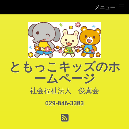
HOME
メニュー
コ
ご案内
ン
テ
園での生活
ン
ツ
へ
よくあるご質問
ス
キ
アクセス
ともっこキッズのホ
ッ
プ
ームページ
お知らせ
お問い合わせ
社会福祉法人　俊真会
029-846-3383
サイトマップ
電話番号:
RSS