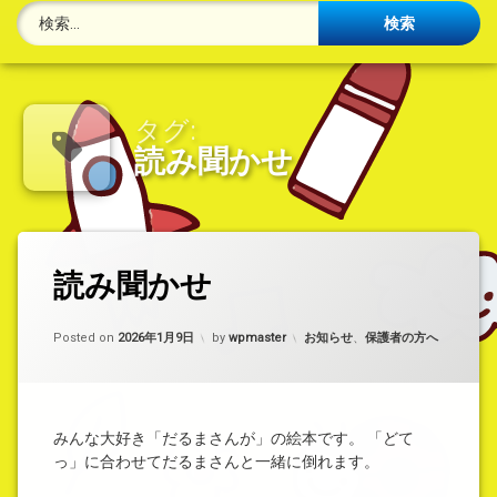
検索:
タグ:
読み聞かせ
タ
読み聞かせ
コ
グ
メ
だ
ン
る
ト
カテゴリー:
Posted on
2026年1月9日
by
wpmaster
お知らせ
、
保護者の方へ
ま
を
さ
ど
ん
う
ぞ
(読
みんな大好き「だるまさんが」の絵本です。 「どて
読
み
っ」に合わせてだるまさんと一緒に倒れます。
み
聞
聞
か