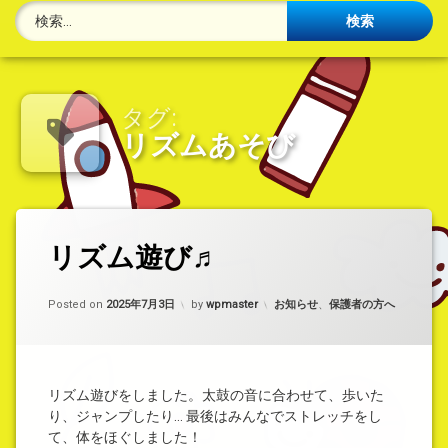
検索:
タグ:
リズムあそび
タ
リズム遊び♬
コ
グ
メ
リ
ン
ズ
ト
カテゴリー:
Posted on
2025年7月3日
by
wpmaster
お知らせ
、
保護者の方へ
ム
を
あ
ど
そ
う
び
ぞ
(リ
リズム遊びをしました。太鼓の音に合わせて、歩いた
ズ
り、ジャンプしたり… 最後はみんなでストレッチをし
ム
て、体をほぐしました！
遊