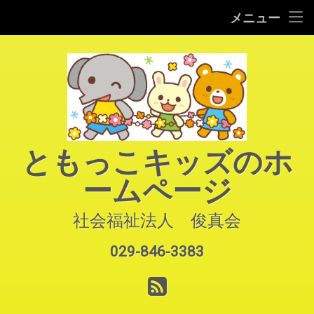
HOME
メニュー
コ
ご案内
ン
テ
園での生活
ン
ツ
へ
よくあるご質問
ス
キ
アクセス
ともっこキッズのホ
ッ
プ
ームページ
お知らせ
お問い合わせ
社会福祉法人　俊真会
029-846-3383
サイトマップ
電話番号:
RSS