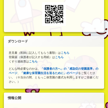
ダウンロード
意見書（医師に記入してもらう書類）は
こちら
登園届（保護者が記入する用紙）は
こちら
くすり連絡票は
こちら
どんな時必要なのかは、
「保護者の方へ」の「感染症の登園基準」の
ページ
、
「健康な保育園生活を送るために」のページ
をご覧くださ
い。（※当分の間、ともっこ保育園の書式を利用しますがご容赦くだ
さい。）
情報公開