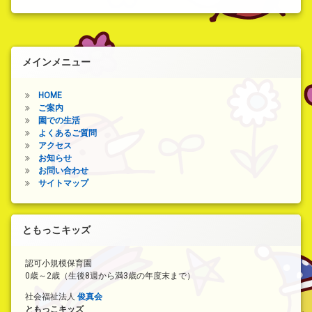
作
展
品
集
展
大
成！！)
メインメニュー
HOME
ご案内
園での生活
よくあるご質問
アクセス
お知らせ
お問い合わせ
サイトマップ
ともっこキッズ
認可小規模保育園
0歳～2歳（生後8週から満3歳の年度末まで）
社会福祉法人
俊真会
ともっこキッズ