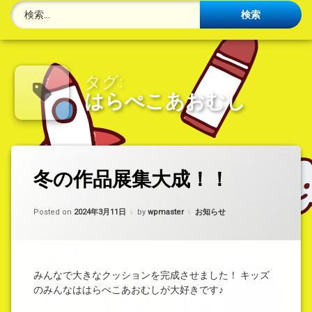
検索:
タグ:
はらぺこあおむし
タ
冬の作品展集大成！！
コ
グ
メ
は
ン
ら
ト
カテゴリー:
Posted on
2024年3月11日
by
wpmaster
お知らせ
ぺ
を
こ
ど
あ
う
お
ぞ
(冬
む
みんなで大きなクッションを完成させました！ キッズ
の
し
のみんなははらぺこあおむしが大好きです♪
作
品