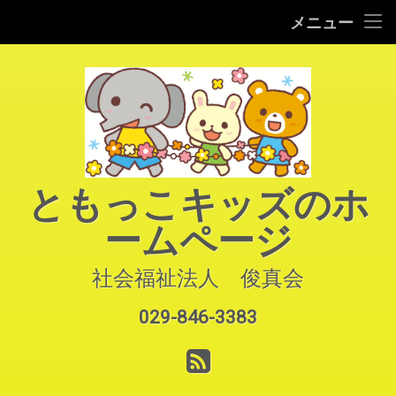
HOME
メニュー
コ
ご案内
ン
テ
園での生活
ン
ツ
へ
よくあるご質問
ス
キ
アクセス
ともっこキッズのホ
ッ
プ
ームページ
お知らせ
お問い合わせ
社会福祉法人　俊真会
029-846-3383
サイトマップ
電話番号:
RSS